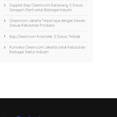
Supplier Baju Cleanroom Karawang, 5 Solusi
Seragam Steril untuk Berbagai Industri
Cleanroom Jakarta Terpercaya dengan Desain
Sesuai Kebutuhan Produksi
Baju Cleanroom Kosmetik: 5 Solusi Terbaik
Konveksi Cleanroom Jakarta untuk Kebutuhan
Berbagai Sektor Industri