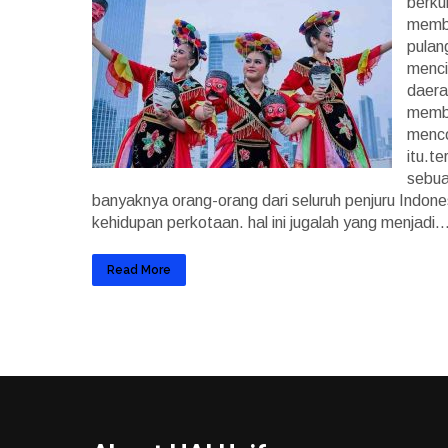
berku
memba
pulan
menci
daera
membu
menco
itu.t
sebua
banyaknya orang-orang dari seluruh penjuru Indon
kehidupan perkotaan. hal ini jugalah yang menjadi..
Read More