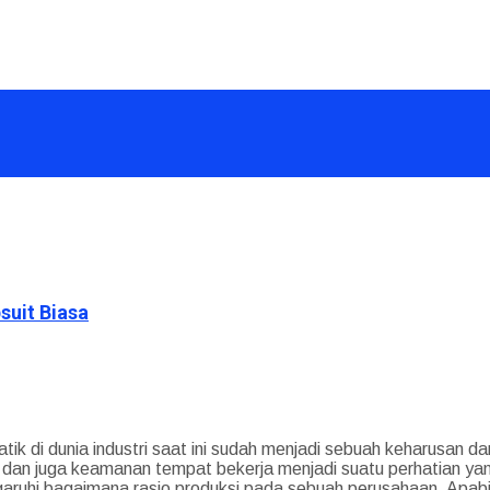
uit Biasa
ik di dunia industri saat ini sudah menjadi sebuah keharusan d
an juga keamanan tempat bekerja menjadi suatu perhatian yang 
uhi bagaimana rasio produksi pada sebuah perusahaan. Apabil