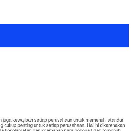
an juga kewajiban setiap perusahaan untuk memenuhi standar
cukup penting untuk setiap perusahaan. Hal ini dikarenakan
a keselamatan dan keamanan para pekerja tidak terpenuhi,