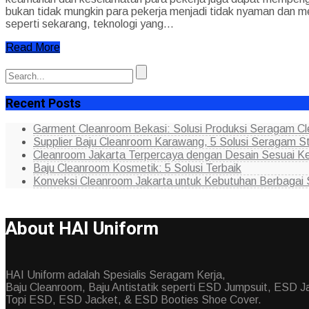
bukan tidak mungkin para pekerja menjadi tidak nyaman dan m
seperti sekarang, teknologi yang...
Read More
Recent Posts
Garment Cleanroom Bekasi: Solusi Produksi Seragam Cle
Supplier Baju Cleanroom Karawang, 5 Solusi Seragam Ster
Cleanroom Jakarta Terpercaya dengan Desain Sesuai K
Baju Cleanroom Kosmetik: 5 Solusi Terbaik
Konveksi Cleanroom Jakarta untuk Kebutuhan Berbagai S
About HAI Uniform
HAI Uniform adalah Spesialis Seragam Kerja,
Baju Cleanroom, Baju Antistatik seperti ESD Jumpsuit, ESD J
Topi ESD, ESD Jacket, & ESD Booties Shoe Cover.